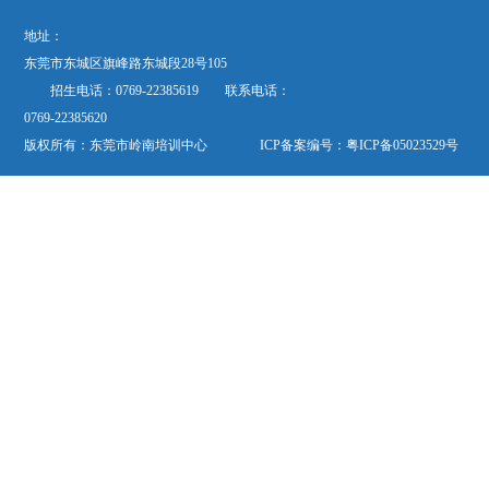
地址：
东莞市东城区旗峰路东城段28号105
招生电话：0769-22385619 联系电话：
0769-22385620
版权所有：东莞市岭南培训中心 ICP备案编号：
粤ICP备05023529号
欢迎关注“岭南培训”公众微信号“dglnpx”