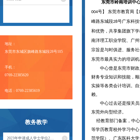
东莞市岭南培训中
号】 东莞市教育局【
004
峰路东城段
号广东科技
28
和优势，共享集团旗下学
南洋理工职业学院、广州
地址：
宗旨是与时俱进、服务社
东莞市东城区旗峰路东城段28号105
东莞市最具实力的培训机
手机：
中心曾是东莞市财政
0769-22385620
财务专业知识和技能，顺
实操等各类会计培训。自
电话：0769-22385619
赖。
中心过去还是报关员
东莞外向型经济。
经教育部门备案，中心
教务教学
等学历教育校外学习中心
2023年申请成人学士学位2…
范学院）、广东医科大学