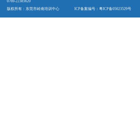
0769-22385620
版权所有：东莞市岭南培训中心 ICP备案编号：
粤ICP备05023529号
欢迎关注“岭南培训”公众微信号“dglnpx”