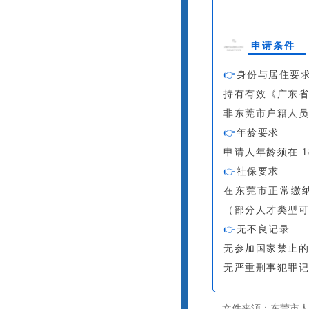
申请条件
👉
身份与居住要
持有有效《广东
非东莞市户籍人
👉
年龄要求
申请人年龄须在 
👉
社保要求
在东莞市正常缴
（部分人才类型
👉
无不良记录
无参加国家禁止
无严重刑事犯罪
文件来源：
东莞市人