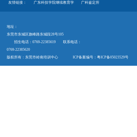
友情链接：
广东科技学院继续教育学
广科鉴定所
地址：
东莞市东城区旗峰路东城段28号105
招生电话：0769-22385619 联系电话：
0769-22385620
版权所有：东莞市岭南培训中心 ICP备案编号：
粤ICP备05023529号
欢迎关注“岭南培训”公众微信号“dglnpx”