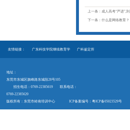
上一条：成人高考“严进”,
下一条：什么是网络教育？
友情链接：
广东科技学院继续教育学
广科鉴定所
地址：
东莞市东城区旗峰路东城段28号105
招生电话：0769-22385619 联系电话：
0769-22385620
版权所有：东莞市岭南培训中心 ICP备案编号：
粤ICP备05023529号
欢迎关注“岭南培训”公众微信号“dglnpx”