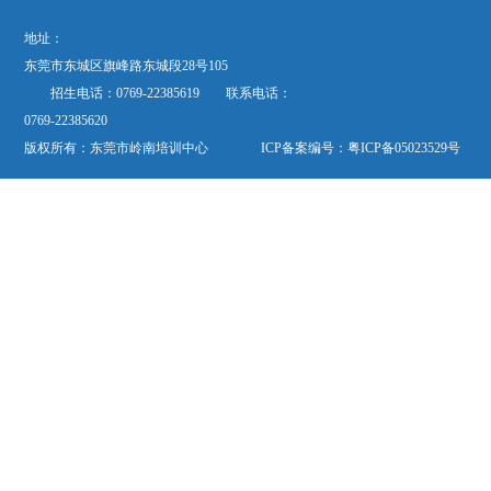
地址：
东莞市东城区旗峰路东城段28号105
招生电话：0769-22385619 联系电话：
0769-22385620
版权所有：东莞市岭南培训中心 ICP备案编号：
粤ICP备05023529号
欢迎关注“岭南培训”公众微信号“dglnpx”